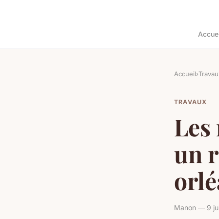
Accuei
Accueil
›
Travau
TRAVAUX
Les 
un r
orl
Manon — 9 jui