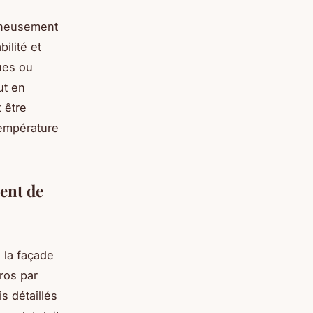
igneusement
ilité et
ques ou
ut en
 être
température
ent de
e la façade
uros par
s détaillés