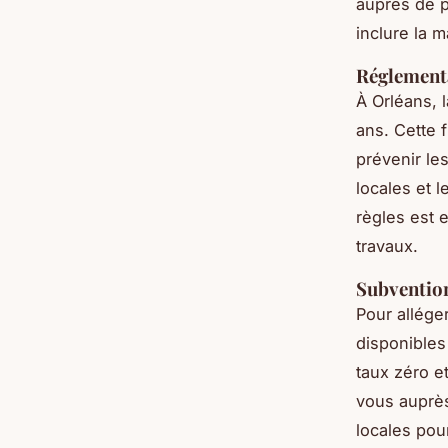
auprès de p
inclure la 
Réglement
À Orléans, 
ans. Cette 
prévenir le
locales et 
règles est 
travaux.
Subvention
Pour allége
disponibles
taux zéro e
vous auprès
locales pour