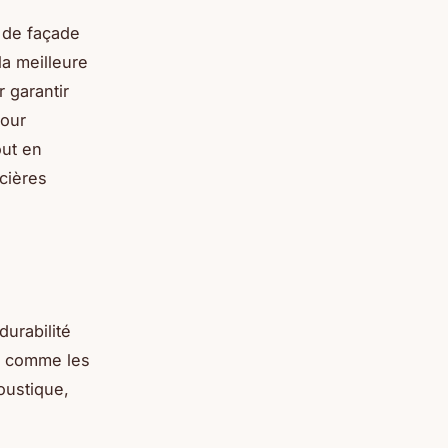
 de façade
la meilleure
 garantir
pour
out en
ncières
durabilité
ns comme les
coustique,