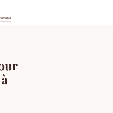
ravaux
pour
 à