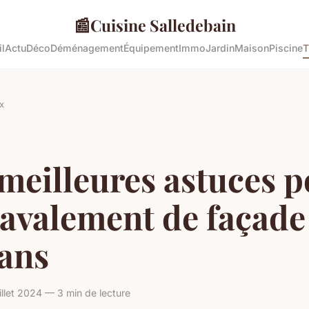
📰
Cuisine Salledebain
l
Actu
Déco
Déménagement
Équipement
Immo
Jardin
Maison
Piscine
T
x
meilleures astuces 
avalement de façade
éans
llet 2024 — 3 min de lecture