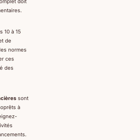
omplet doit
entaires.
s 10 à 15
et de
 les normes
er ces
té des
ncières
sont
coprêts à
seignez-
ivités
inancements.