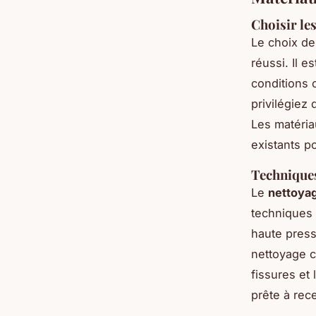
Choisir le
Le choix d
réussi. Il e
conditions 
privilégiez
Les matéria
existants p
Techniques
Le
nettoya
techniques 
haute press
nettoyage c
fissures et 
prête à rec