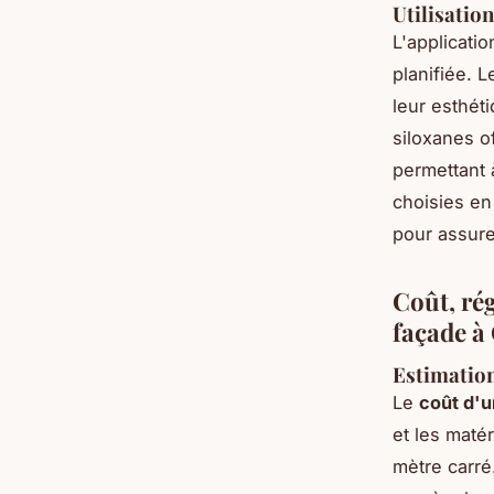
Utilisatio
L'applicati
planifiée. 
leur esthéti
siloxanes o
permettant 
choisies en
pour assure
Coût, ré
façade à
Estimation
Le
coût d'u
et les matér
mètre carré