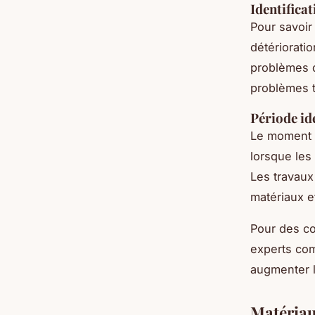
Identifica
Pour savoir
détérioratio
problèmes d
problèmes tô
Période id
Le moment i
lorsque les
Les travaux
matériaux e
Pour des co
experts c
augmenter la
Matériau