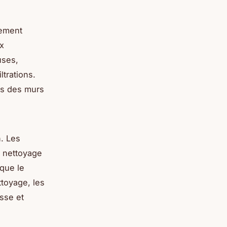
lement
ux
uses,
ltrations.
és des murs
n. Les
e nettoyage
 que le
ttoyage, les
isse et