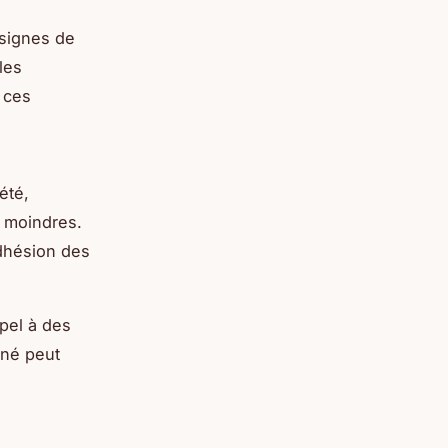
 signes de
les
 ces
été,
t moindres.
adhésion des
ppel à des
né peut