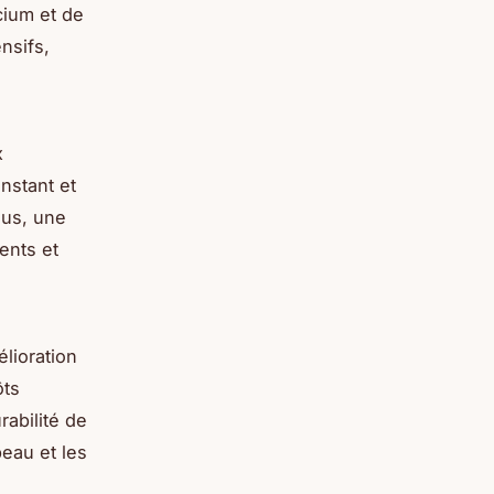
cium et de
nsifs,
x
nstant et
lus, une
ents et
lioration
ôts
rabilité de
peau et les