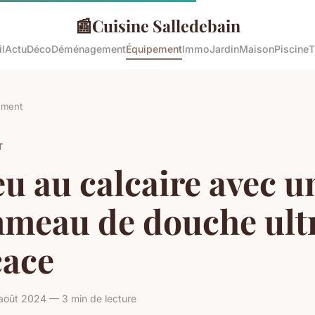
📰
Cuisine Salledebain
l
Actu
Déco
Déménagement
Équipement
Immo
Jardin
Maison
Piscine
T
ement
T
u au calcaire avec u
meau de douche ult
cace
oût 2024 — 3 min de lecture