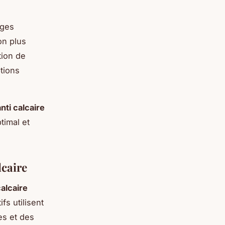
ages
on plus
tion de
ptions
nti calcaire
timal et
caire
alcaire
ifs utilisent
es et des