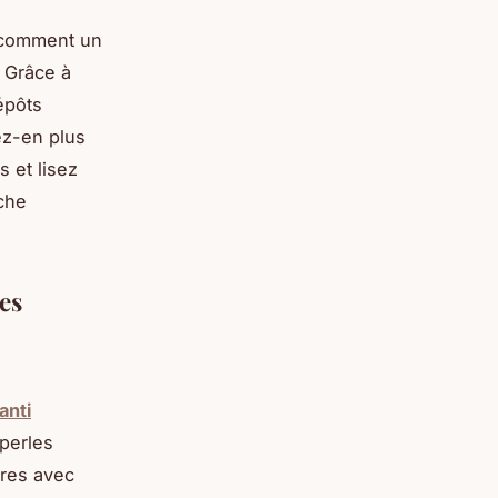
 comment un
 Grâce à
épôts
ez-en plus
 et lisez
uche
es
anti
 perles
ires avec