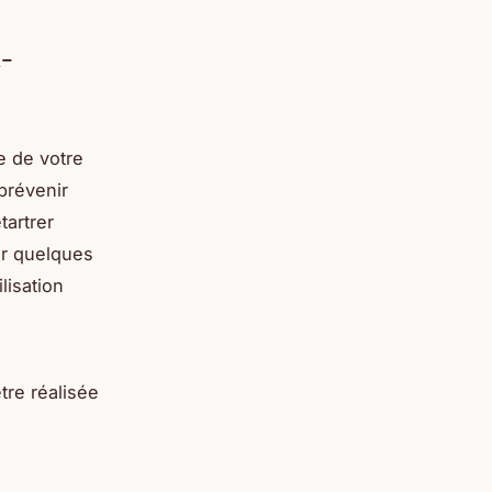
i-
e de votre
prévenir
tartrer
ir quelques
lisation
tre réalisée