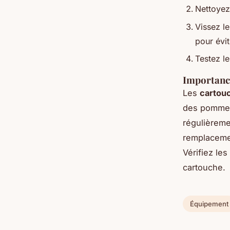
Nettoyez 
Vissez l
pour évit
Testez l
Importance
Les
cartouc
des pommeau
régulièreme
remplacemen
Vérifiez le
cartouche.
Équipement