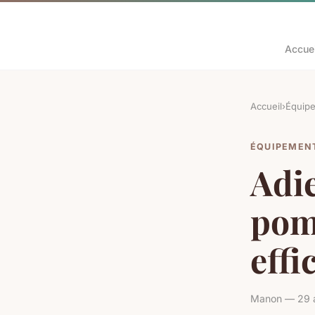
Accuei
Accueil
›
Équip
ÉQUIPEMEN
Adie
pom
effi
Manon — 29 a