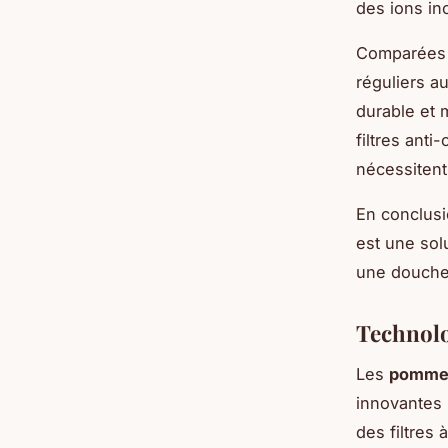
des ions in
Comparées 
réguliers au
durable et 
filtres anti
nécessitent
En conclus
est une sol
une douche 
Technolo
Les
pommea
innovantes 
des filtres