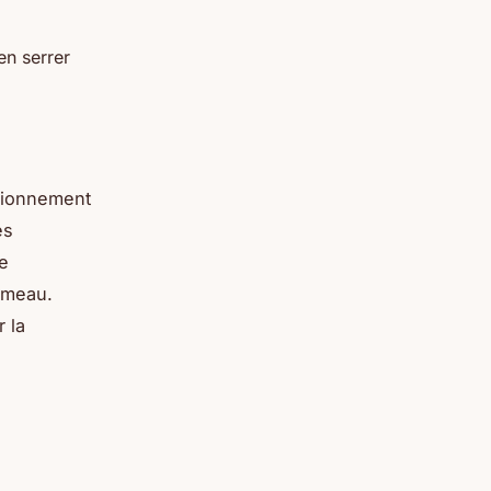
en serrer
ctionnement
es
de
mmeau.
 la