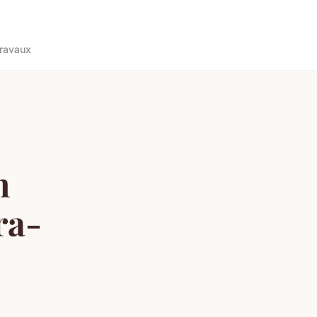
ravaux
n
ra-