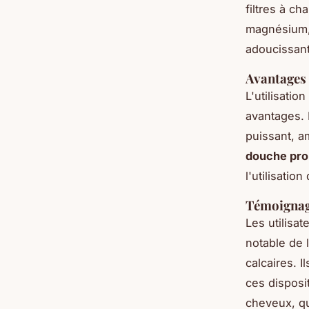
filtres à c
magnésium, 
adoucissant 
Avantages 
L'utilisatio
avantages. 
puissant, am
douche pro
l'utilisatio
Témoignage
Les utilisa
notable de l
calcaires. I
ces disposit
cheveux, qu